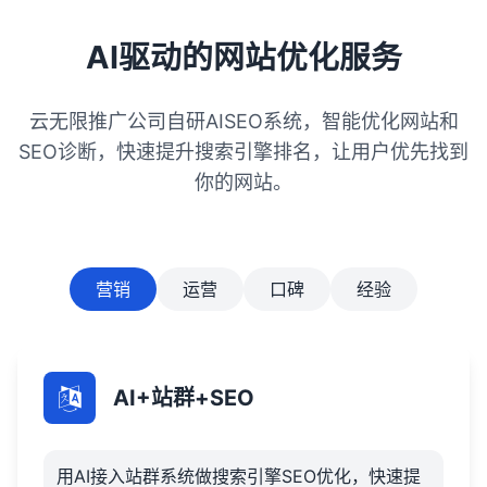
接建设：积极与其他高质量网站建立链接，
增加网站的外部链接数量和质量，提升网站
AI驱动的网站优化服务
的权威性和排名。5，网站性能优化：优化网
站的加载速度、响应时间和移动端适配性，
云无限推广公司自研AISEO系统，智能优化网站和
提升用户体验和搜索引擎的评价。6，数据监
测与分析：使用SEO工具进行数据分析，监
SEO诊断，快速提升搜索引擎排名，让用户优先找到
测网站流量、关键词排名、用户行为等指
你的网站。
标，并根据数据反馈进行持续优化和调整。
营销
运营
口碑
经验
AI+站群+SEO
用AI接入站群系统做搜索引擎SEO优化，快速提