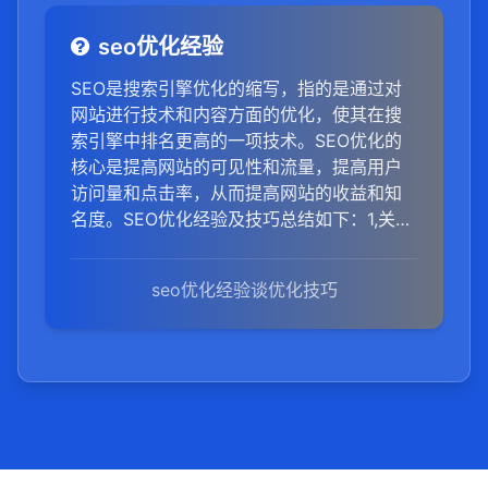
seo优化经验
SEO是搜索引擎优化的缩写，指的是通过对
网站进行技术和内容方面的优化，使其在搜
索引擎中排名更高的一项技术。SEO优化的
核心是提高网站的可见性和流量，提高用户
访问量和点击率，从而提高网站的收益和知
名度。SEO优化经验及技巧总结如下：1,关键
词策略：深入研究关键词，选择高搜索量、
低竞争度的关键词。合理使用关键词，确保
seo优化经验谈优化技巧
在标题、描述、正文等位置自然融入。2,内容
质量：提供高质量、原创、有价值的内容，
吸引用户停留和分享。内容应围绕关键词展
开，保证内容的相关性和可读性。3,网站结构
优化：确保网站结构清晰，便于搜索引擎抓
取。简化URL结构，减少目录层次，提高页
面加载速度。4,外部链接建设：积极获取高质
量的外部链接，提高网站权重。与行业权威