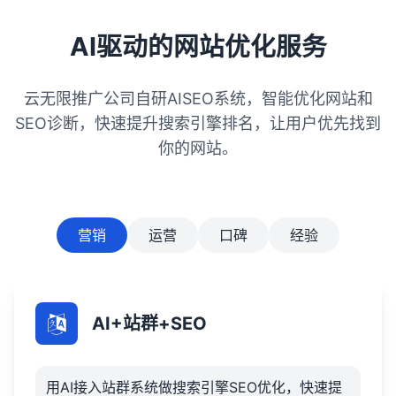
网站合作，进行友情链接交换。5,用户体验优
化：优化网站加载速度，确保页面响应迅
AI驱动的网站优化服务
速。改进网站导航和布局，方便用户快速找
到所需信息。6,数据监控与调整：定期监控网
云无限推广公司自研AISEO系统，智能优化网站和
站数据，分析用户行为和搜索引擎表现。根
据数据分析结果，及时调整SEO策略。
SEO诊断，快速提升搜索引擎排名，让用户优先找到
你的网站。
营销
运营
口碑
经验
AI+站群+SEO
用AI接入站群系统做搜索引擎SEO优化，快速提